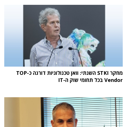
מחקר STKI השנתי: וואן טכנולוגיות דורגה כ-TOP
Vendor בכל תחומי שוק ה-IT