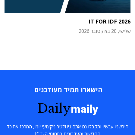
IT FOR IDF 2026
שלישי, 20 באוקטובר 2026
הישארו תמיד מעודכנים
Daily
maily
הירשמו עכשיו ותקבלו גם אתם ניוזלטר מקצועי יומי, המרכז את כל
החדשות והעדכונים בתחומי ה-ICT