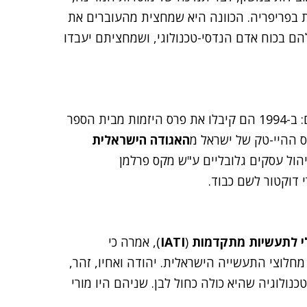
 בפריפריה. הכוונה היא שמחצית מהעוברים את
הם בכוח אדם הנדסי-טכנולוגי, ושמחציתם יעבדו
לאחים זיסאפל הוענקו כמה פרסים, כהוקרה על פעילותם: ב-1994 הם קיבלו את פרס היזמות מבית הספר
האגודה הישראלית
נות בניהול עסקים גלובליים ע"ש מקס פרלמן
 דוקטור לשם כבוד.
י לתעשיות מתקדמות
(
IATI
), אמרה כי
חלוצי התעשייה הישראלית. יהודה ואחיו, זהר,
נולוגיה שהיא כולה כחול לבן. שניהם היו מורי