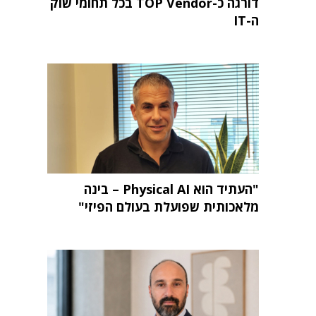
דורגה כ-TOP Vendor בכל תחומי שוק
ה-IT
"העתיד הוא Physical AI – בינה
מלאכותית שפועלת בעולם הפיזי"