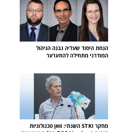
הנחת היסוד שעליה נבנה הניהול
המודרני מתחילה להתערער
מחקר STKI השנתי: וואן טכנולוגיות