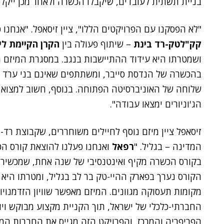
בניית תשתית לעובדים, שיקבלו הכשרה ולאחר מכן ייקלט
"לא הפסקנו עם הפרויקטים הללו", ציין זיסאפל. "אנחנו 
קק"לטק-רד בינת
– שיתוף פעולה בין
הקרן הקיימת ל
ושמטרתו היא עידוד ההתיישבות בנגב. במסגרת המיזם מ
בהכשרה של הנדסת סייבר, ומשתתפים שאינם בני ערד מ
שלוחה של האוניברסיטה הפתוחה. בנוסף, חשוב למצוא 
הג'וניורים ימצאו עבודה".
זיסאפל ציין מיזם נוסף לחיילים משוחררים, שקבוצת רד-
המדינה – בגליל. "
רפאל
ואנחנו פעלנו להוצאת קורס ה
בקורס הכשרה מקיף ואינטנסיבי של שנה אחת, שמכשיר א
הקורס נערך בפארק ההיי-טק בר לב בגליל, ומטרתו היא 
מקומות תעסוקה מגוונים. המיזם מאפשר שוויון הזדמנויו
החברתי-כלכלי של ישראל, תוך הקניית מקצוע מבוקש ויוק
הפריפריה והמרכז, והפרויקט הזה מגייס את החברות המ