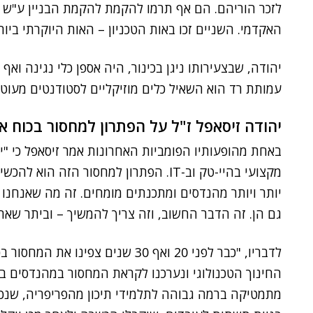
לזכר הוריהם. הם אף תרמו להקמת להקמת הבניין ע"ש
האקדמי. השניים זכו באות הטכניון – האות היוקרתי ביו
יהודה, שבצעירותו ניגן בכינור, היה אספן כלי נגינה ואף
עמותת רד הוא השאיל כלים מוזיקליים לסטודנטים מעוטי
יהודה זיסאפל ז"ל על הפתרון למחסור בכוח א
באחת מהופעותיו הפומביות האחרונות אמר זיסאפל כי "י
מקצועי בהיי-טק וב-IT. הפתרון למחסור הזה
יותר ויותר מהנדסים ומתכנתים מומחים. זה מה שאנחנו ע
גם הן. זה הדבר החשוב, וזה צריך להמשיך – וביתר שאת"
לדבריו, "כבר לפני 20 ואף 30 שנים צ
מתמטיקה ברמה גבוהה לתלמידי תיכון מהפריפריה, שנכש