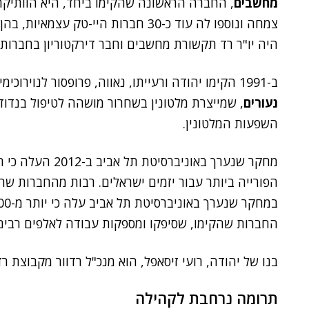
מחשבים
, החברה הראשונה שהקימו ביחד, היא הוותיקה
צמחה ונוספו לה עוד כ-30 חברות היי-ט
היה יו"ר רד תקשורת מחשבים וחבר דירקטוריון בחברות
ב-1991 הקימו יהודה ורעייתו, נאווה, פרופסור לנוירוכימיה באוניברסיטת תל אביב, את חברת התרופות
נעורים
, שמייצרת מלטונין בשחרור מושהה לטיפול בנדוד
השפעות המלטונין.
מחקר שנערך באוניב
הפורייה ביותר עבור יזמים ישראלים. רבות מהחברות שהק
החברות שהקימו, שסיפקו ומספקות עבודה לאלפים רבים
בנו של יהודה, רועי זיסאפל, הוא מנכ"ל רדוור מקבוצת רד
תרומה נרחבת לקהילה