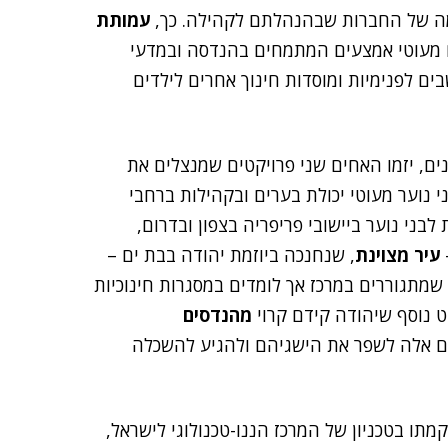
מה של החברות שבהנהלתם לקהילה. כך,
עמותת
 מעוטי אמצעים המתמחים בהנדסה ובמדעי
העמותה בכל שנה כ-15 חדרי מחשבים לפנימיות ומוסדות חינוך אחרים לילדים
ם, יזמו האחים שני פרויקטים שמנצלים את
י נוער מעוטי יכולת בערים ובקהילות ברחבי
לבני נוער ביישובי פריפריה בצפון ובדרום,
עיר מצוינת
, שנחנכה ביוזמת יהודה בבת ים –
שמתגוררים במרכז אך לומדים במסגרות חינוכיות
 נוסף שיהודה קידם קרוי
מהנדסים
רים אלה לשפר את הישגיהם ולהגיע להשכלה
ליון דולר לטכניון, להקמתו בטכניון של המרכז הננו-טכנולוגי לישראל,