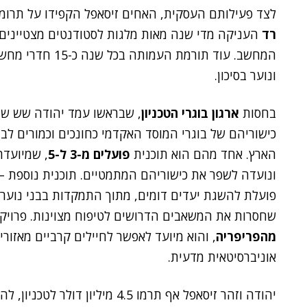
לצד פעילותם העסקית, האחים זיסאפל הקפידו על תרו
רד
העניקה מדי שנה מאות מלגות לסטודנטים מצטיינים
המחשב. עוד תורמת 
ונוער בסיכון.
בחסות
ארגון בוגרי הטכניון
, שבראשו עמד יהודה שש שני
כישוריהם של בוגרי המוסד האקדמי כחונכים וכמורים לבנ
הארץ. אחד מהם הוא תוכנית
פועלים מ-3 ל-5
, שמיועדת 
ונועדה לשפר את כישוריהם המתמטיים. תוכנית נוספת –
פועלת להשגת יעדים דומים, מתוך התמקדות בבני נוער 
שחסרות את המשאבים הדרושים לטיפוח מצוינות. פרויקט
מהפריפריה
, והוא מיועד לאפשר לחיילים קרביים מאזו
אוניברסיטאית מדעית.
יהודה וזהר זיסאפל אף תרמו 4.5 מי