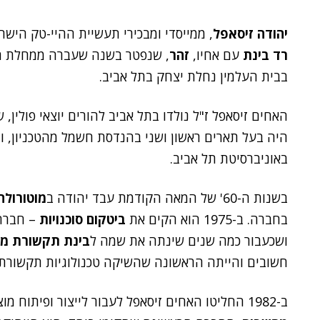
יהודה זיסאפל
, ממייסדי ומבכירי תעשיית ההיי-טק הישראלית, נפטר 
רד בינת
עם אחיו,
זהר
בבית העלמין נחלת יצחק בתל אביב.
האחים זיסאפל ז"ל נולדו בתל אביב להורים יוצאי פולין,
היה בעל תארים ראשון ושני בהנדסת חשמל מהטכניון, ו
באוניברסיטת תל אביב.
בשנות ה-60' של המאה הקודמת עבד יהודה ב
מוטורולה
בחברה. ב-1975 הוא הקים את
ביטקום סוכנויות
– חברה 
ושכעבור כמה שנים שינתה את שמה ל
בינת תקשורת מ
חשובים והייתה הראשונה שהשיקה טכנולוגיות תקשורת 
ב-1982 החליטו האחים זיסאפל לעבור לייצור ופיתוח מוצרי תקשורת בישראל ליצוא.