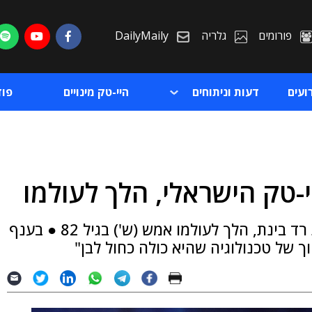
פורומים
גלריה
DailyMaily
ועים
דעות וניתוחים
היי-טק מינויים
פו
-טק הישראלי, הלך לעולמו
ת
זיסאפל, שיחד עם אחיו, זהר, הקים את קבוצת רד בינת, הלך לעולמו אמש (ש') בגיל 82 ● בענף
ת
ך של טכנולוגיה שהיא כולה כחול לבן"