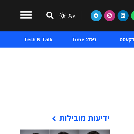
דקאסט
גאדג'Time
Tech N Talk
וכן פרסומי
תוכן פרסומי
וכן פרסומי
ידיעות מובילות