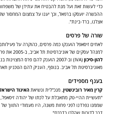
כדי לעשות זאת ועל מנת להבטיח את עתידן של משפחות
ההכשרה יועסקו ברפאל, וכך יענו על צמצום המחסור של
אצלנו, ברד-בינת".
שורה של פרסים
למנהל עסקים של אוניברסיטת תל אביב, ב-2005 את פרס ההיי-טק של ישראל מ
להון-סיכון
(IVA) וב-2007 הוענק להם פרס המצוי
מאוניברסיטת תל אביב. בנוסף, העניק להם הטכניון תארי
בענף מספידים
קרין מאיר רובינשטין
, מנכ"לית ונשיאת
האיגוד הישראל
"תעשיית ההיי-טק מתאבלת על לכתו של יהודה זיסאפל, מ
שממנו נפרדנו לפני פחות משנה, היו מעמודי התווך של טכ
דרך לדורות שהלכו בדרכם".