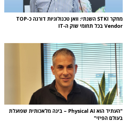
מחקר STKI השנתי: וואן טכנולוגיות דורגה כ-TOP
Vendor בכל תחומי שוק ה-IT
"העתיד הוא Physical AI – בינה מלאכותית שפועלת
בעולם הפיזי"