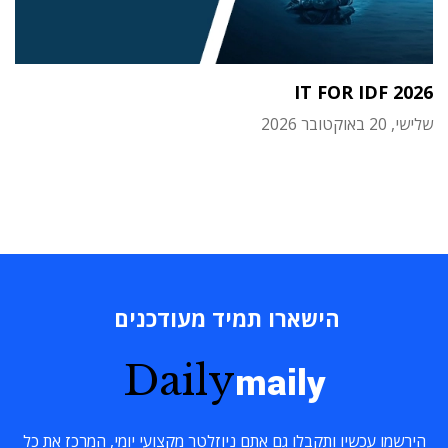
IT FOR IDF 2026
שלישי, 20 באוקטובר 2026
הישארו תמיד מעודכנים
Daily
maily
הירשמו עכשיו ותקבלו גם אתם ניוזלטר מקצועי יומי, המרכז את כל