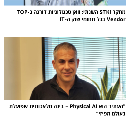
מחקר STKI השנתי: וואן טכנולוגיות דורגה כ-TOP
Vendor בכל תחומי שוק ה-IT
"העתיד הוא Physical AI – בינה מלאכותית שפועלת
בעולם הפיזי"