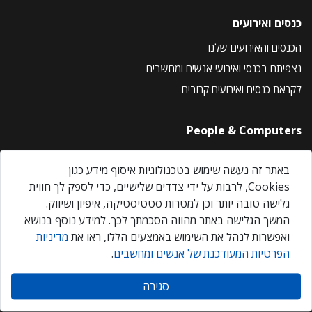
כנסים ואירועים
הכנסים והאירועים שלנו
נצפיתם בכנסי ואירועי אנשים ומחשבים
לקראת כנסים ואירועים קרובים
People & Computers
About Us
באתר זה נעשה שימוש בטכנולוגיות איסוף מידע כגון
Privacy Policy
Cookies, לרבות על ידי צדדים שלישיים, כדי לספק לך חווית
Contact Us
גלישה טובה יותר וכן למטרות סטטיסטיקה, איפיון ושיווק.
Our Events
המשך הגלישה באתר מהווה הסכמתך לכך. למידע נוסף בנושא
ואפשרות לנהל את השימוש באמצעים הללו, ראו את
מדיניות
הפרטיות המעודכנת של אנשים ומחשבים
.
אנשים ומחשבים © 2026 – כל הזכויות שמורות
סגירה
Created by