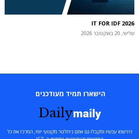
IT FOR IDF 2026
שלישי, 20 באוקטובר 2026
הישארו תמיד מעודכנים
Daily
maily
הירשמו עכשיו ותקבלו גם אתם ניוזלטר מקצועי יומי, המרכז את כל