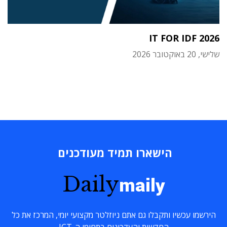
IT FOR IDF 2026
שלישי, 20 באוקטובר 2026
הישארו תמיד מעודכנים
Daily
maily
הירשמו עכשיו ותקבלו גם אתם ניוזלטר מקצועי יומי, המרכז את כל