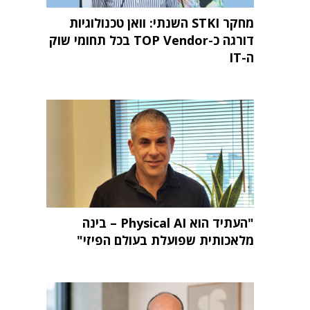
מחקר STKI השנתי: וואן טכנולוגיות
דורגה כ-TOP Vendor בכל תחומי שוק
ה-IT
"העתיד הוא Physical AI – בינה
מלאכותית שפועלת בעולם הפיזי"