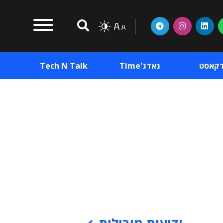
דקאסט
גאדג'Time
Tech N Talk
וכן פרסומי
תוכן פרסומי
וכן פרסומי