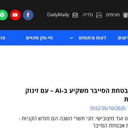
פורומים
גלריה
DailyMaily
ועים
דעות וניתוחים
היי-טק מינויים
פו
עולם אבטחת הסייבר משקיע ב-AI – עם זינוק
ת
ת
05/10/2025 10:52
ת
ט ועד מיצובישי: חגי תשרי השנה הם חודש הקניות -
 אבטחת הסייבר