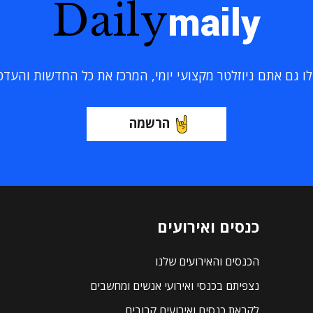
Daily
maily
 גם אתם ניוזלטר מקצועי יומי, המרכז את כל החדשות והעדכוני
הרשמה
כנסים ואירועים
הכנסים והאירועים שלנו
נצפיתם בכנסי ואירועי אנשים ומחשבים
לקראת כנסים ואירועים קרובים