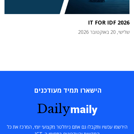
IT FOR IDF 2026
שלישי, 20 באוקטובר 2026
הישארו תמיד מעודכנים
Daily
maily
הירשמו עכשיו ותקבלו גם אתם ניוזלטר מקצועי יומי, המרכז את כל