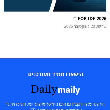
IT FOR IDF 2026
שלישי, 20 באוקטובר 2026
הישארו תמיד מעודכנים
Daily
maily
הירשמו עכשיו ותקבלו גם אתם ניוזלטר מקצועי יומי, המרכז את כל