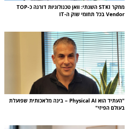
מחקר STKI השנתי: וואן טכנולוגיות דורגה כ-TOP
Vendor בכל תחומי שוק ה-IT
"העתיד הוא Physical AI – בינה מלאכותית שפועלת
בעולם הפיזי"