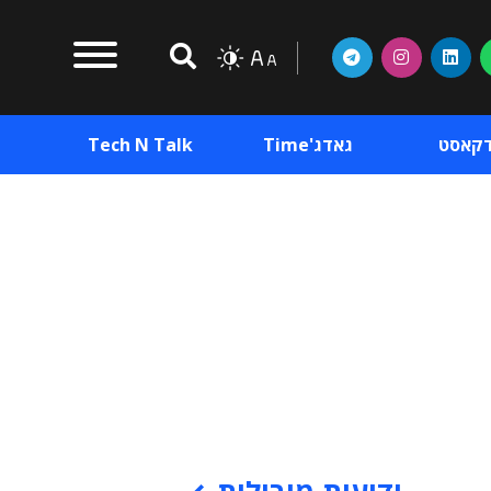
דקאסט
גאדג'Time
Tech N Talk
וכן פרסומי
תוכן פרסומי
וכן פרסומי