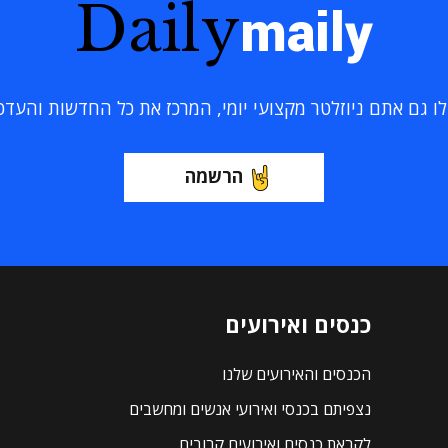
Daily
maily
 גם אתם ניוזלטר מקצועי יומי, המרכז את כל החדשות והעדכוני
הרשמה
כנסים ואירועים
הכנסים והאירועים שלנו
נצפיתם בכנסי ואירועי אנשים ומחשבים
לקראת כנסים ואירועים קרובים