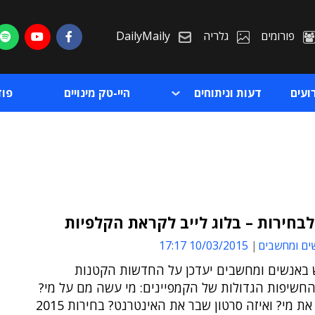
פורומים
גלריה
DailyMaily
ועים
דעות וניתוחים
היי-טק מינויים
פו
ים ומחשבים
10/03/2015 17:17
ת
 באנשים ומחשבים יעדכן על החדשות הקטנות
ת
חשיפות הגדולות של הקמפיינים: מי עשה מם על מי?
מי הטריל את מי? ואיזה סרטון שבר את האינטרנט? בחירות 2015