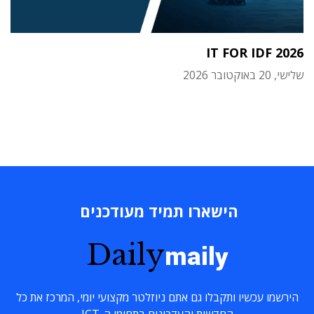
IT FOR IDF 2026
שלישי, 20 באוקטובר 2026
הישארו תמיד מעודכנים
Daily
maily
הירשמו עכשיו ותקבלו גם אתם ניוזלטר מקצועי יומי, המרכז את כל