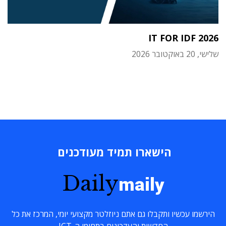
IT FOR IDF 2026
שלישי, 20 באוקטובר 2026
הישארו תמיד מעודכנים
Daily
maily
הירשמו עכשיו ותקבלו גם אתם ניוזלטר מקצועי יומי, המרכז את כל