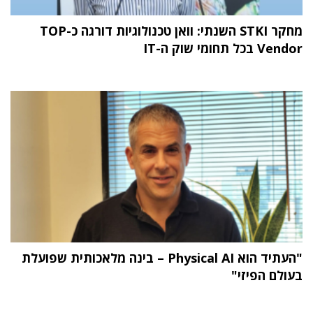
מחקר STKI השנתי: וואן טכנולוגיות דורגה כ-TOP
Vendor בכל תחומי שוק ה-IT
"העתיד הוא Physical AI – בינה מלאכותית שפועלת
בעולם הפיזי"