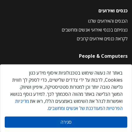
כנסים ואירועים
הכנסים והאירועים שלנו
נצפיתם בכנסי ואירועי אנשים ומחשבים
לקראת כנסים ואירועים קרובים
People & Computers
About Us
באתר זה נעשה שימוש בטכנולוגיות איסוף מידע כגון
Privacy Policy
Cookies, לרבות על ידי צדדים שלישיים, כדי לספק לך חווית
Contact Us
גלישה טובה יותר וכן למטרות סטטיסטיקה, איפיון ושיווק.
Our Events
המשך הגלישה באתר מהווה הסכמתך לכך. למידע נוסף בנושא
ואפשרות לנהל את השימוש באמצעים הללו, ראו את
מדיניות
הפרטיות המעודכנת של אנשים ומחשבים
.
אנשים ומחשבים © 2026 – כל הזכויות שמורות
סגירה
Created by