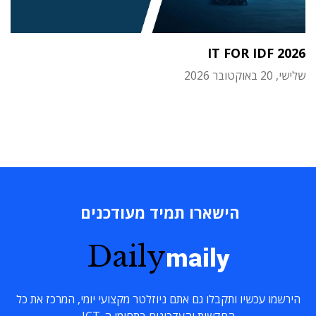
IT FOR IDF 2026
שלישי, 20 באוקטובר 2026
הישארו תמיד מעודכנים
Daily
maily
הירשמו עכשיו ותקבלו גם אתם ניוזלטר מקצועי יומי, המרכז את כל