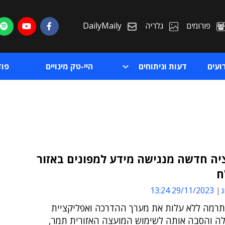
פורומים
גלריה
DailyMaily
ועים
דעות וניתוחים
היי-טק מינויים
פו
יה חדשה מנגישה מידע למפונים באזור
ח
ת
ג
29/11/2023 13:24
ת
תרמה ללא עלות את מערך ההדרכה ואפליקציית
ה והסבה אותה לשימוש המועצה האזורית תמר,