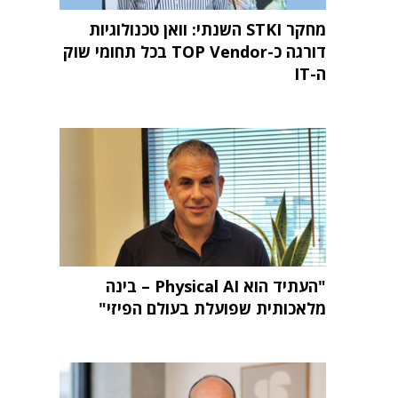
מחקר STKI השנתי: וואן טכנולוגיות
דורגה כ-TOP Vendor בכל תחומי שוק
ה-IT
"העתיד הוא Physical AI – בינה
מלאכותית שפועלת בעולם הפיזי"