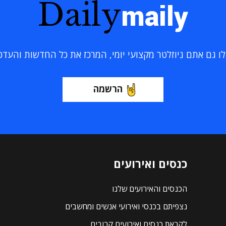
Daily
maily
 גם אתם ניוזלטר מקצועי יומי, המרכז את כל החדשות והעדכוני
הרשמה
כנסים ואירועים
הכנסים והאירועים שלנו
נצפיתם בכנסי ואירועי אנשים ומחשבים
לקראת כנסים ואירועים קרובים