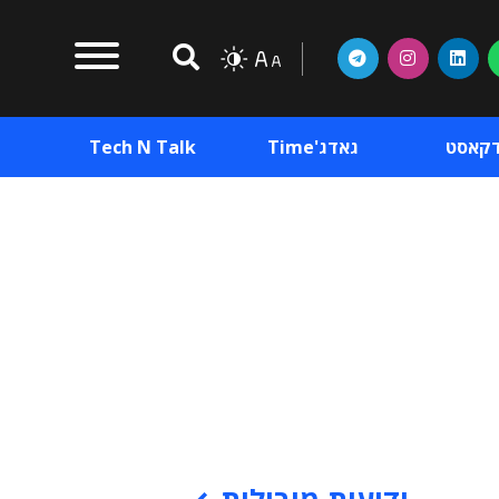
דקאסט
גאדג'Time
Tech N Talk
וכן פרסומי
תוכן פרסומי
וכן פרסומי