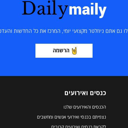
Daily
maily
 גם אתם ניוזלטר מקצועי יומי, המרכז את כל החדשות והעדכוני
הרשמה
כנסים ואירועים
הכנסים והאירועים שלנו
נצפיתם בכנסי ואירועי אנשים ומחשבים
לקראת כנסים ואירועים קרובים