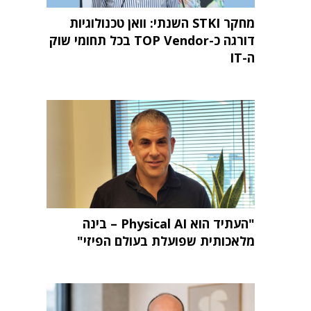
מחקר STKI השנתי: וואן טכנולוגיות
דורגה כ-TOP Vendor בכל תחומי שוק
ה-IT
"העתיד הוא Physical AI – בינה
מלאכותית שפועלת בעולם הפיזי"