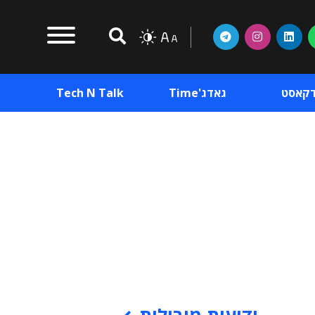
דקאסט
גאדג'Time
Tech N Talk
וכן פרסומי
תוכן פרסומי
וכן פרסומי