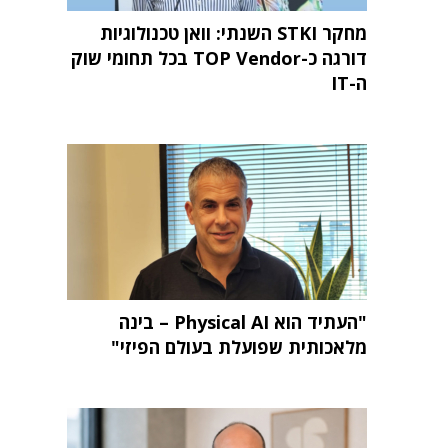
מחקר STKI השנתי: וואן טכנולוגיות
דורגה כ-TOP Vendor בכל תחומי שוק
ה-IT
"העתיד הוא Physical AI – בינה
מלאכותית שפועלת בעולם הפיזי"