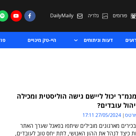
פורומים
גלריה
DailyMaily
ועים
דעות וניתוחים
היי-טק מינויים
פו
נמ"ר יכול ליישם גישה הוליסטית ומכילה
יהול עובדים?
ת
ורטס
27/05/2024 17:11
ת
כירים מארגונים מובילים שיתפו בפאנל שערך האתר
עצות כיצד לנהל את ההון האנושי, לתת יחס טוב לעובדים,