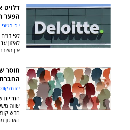
דלויט א
הפער המ
יוסי הטוני
לפי דו"ח 
אין משבר 
חוסר שו
החברתי
יהודה קונפ
המדיות ש
שווה משק
חדש קורא
הארגון מח