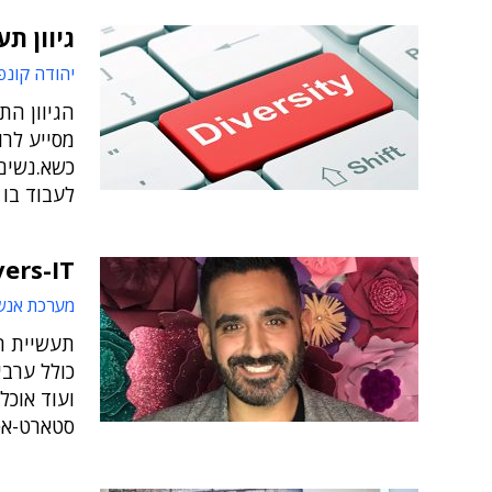
גיוון ת
יהודה קונפ
הגיוון הת
מסייע לרו
כשא.נשים 
לעבוד בו 
Divers-IT; והפעם: טל ק
מערכת אנש
תעשיית ה
כולל ערבי
ועוד אוכל
סטארט-אפי