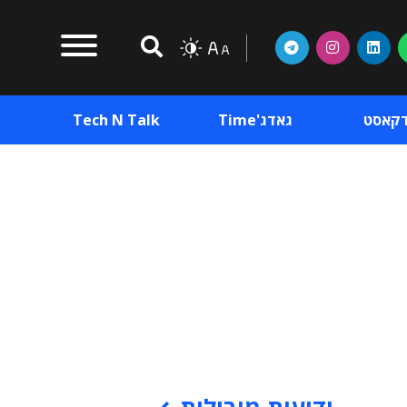
דקאסט
גאדג'Time
Tech N Talk
וכן פרסומי
תוכן פרסומי
וכן פרסומי