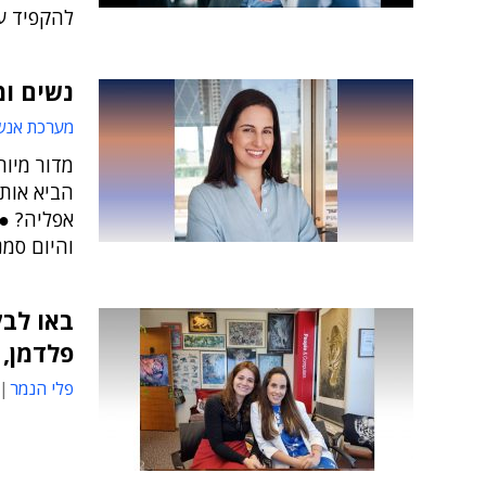
להקפיד על
נשים ומ
מערכת אנש
מדור מיוח
הביא אותן
אפליה? ● 
והיום סמנכ
באו לבק
פלדמן,
פלי הנמר