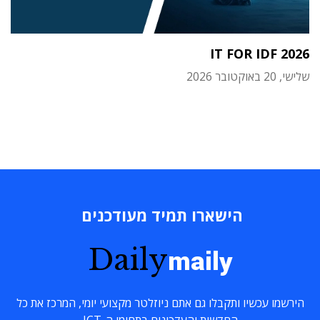
IT FOR IDF 2026
שלישי, 20 באוקטובר 2026
הישארו תמיד מעודכנים
Daily
maily
הירשמו עכשיו ותקבלו גם אתם ניוזלטר מקצועי יומי, המרכז את כל