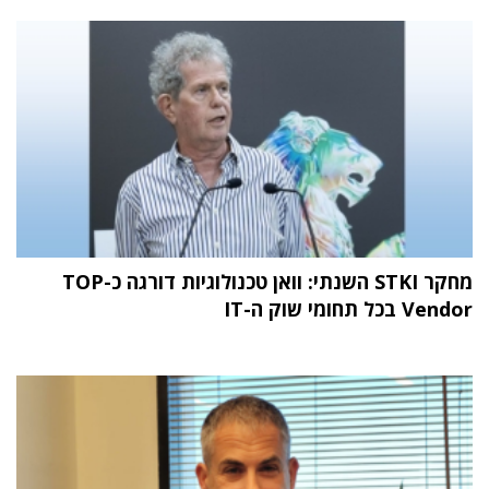
מחקר STKI השנתי: וואן טכנולוגיות דורגה כ-TOP
Vendor בכל תחומי שוק ה-IT