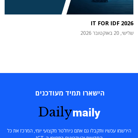
IT FOR IDF 2026
שלישי, 20 באוקטובר 2026
הישארו תמיד מעודכנים
Daily
maily
הירשמו עכשיו ותקבלו גם אתם ניוזלטר מקצועי יומי, המרכז את כל