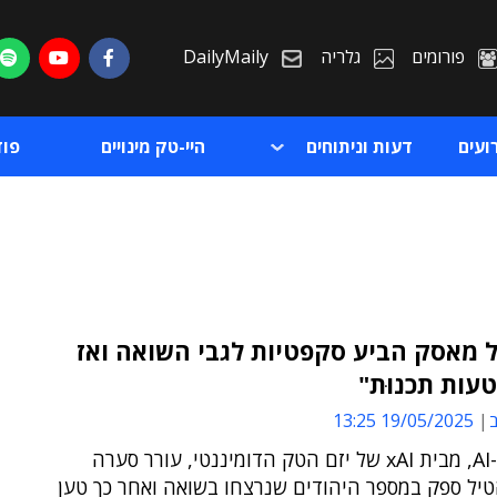
פורומים
גלריה
DailyMaily
ועים
דעות וניתוחים
היי-טק מינויים
פו
 מאסק הביע סקפטיות לגבי השואה ואז
טעות תכנוּת"
ת
ב
19/05/2025 13:25
ת
צ'טבוט ה-AI, מבית xAI של יזם הטק הדומיננטי, עורר סערה
יל ספק במספר היהודים שנרצחו בשואה ואחר כך טען