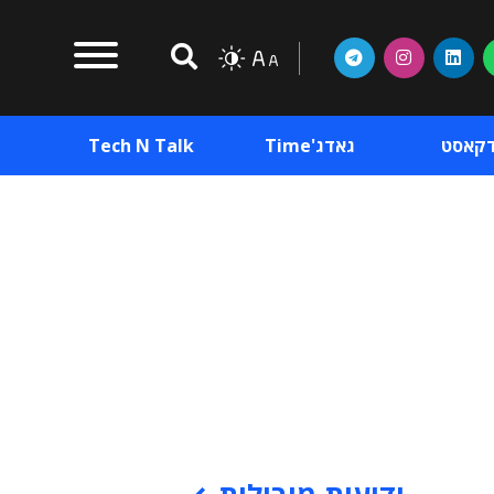
דקאסט
גאדג'Time
Tech N Talk
וכן פרסומי
תוכן פרסומי
וכן פרסומי