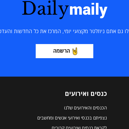
Daily
maily
 גם אתם ניוזלטר מקצועי יומי, המרכז את כל החדשות והעדכוני
הרשמה
כנסים ואירועים
הכנסים והאירועים שלנו
נצפיתם בכנסי ואירועי אנשים ומחשבים
לקראת כנסים ואירועים קרובים