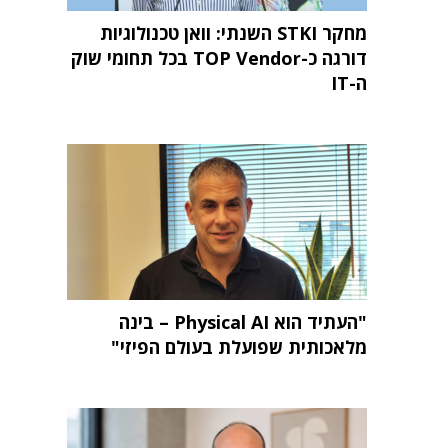
מחקר STKI השנתי: וואן טכנולוגיות
דורגה כ-TOP Vendor בכל תחומי שוק
ה-IT
"העתיד הוא Physical AI – בינה
מלאכותית שפועלת בעולם הפיזי"