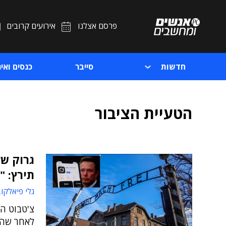
פרסם אצלנו
אירועים קרובים
חדשות
סייבר
כנסים ואיר
הטעיית הציבור
גרוק של
תירץ: "
גלי פיאלקו
לאחר שהט