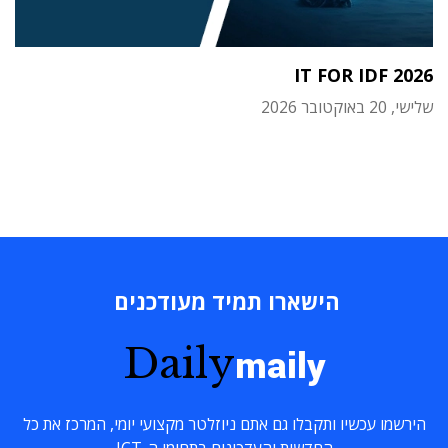
IT FOR IDF 2026
שלישי, 20 באוקטובר 2026
הישארו תמיד מעודכנים
Daily
maily
הירשמו עכשיו ותקבלו גם אתם ניוזלטר מקצועי יומי, המרכז את כל