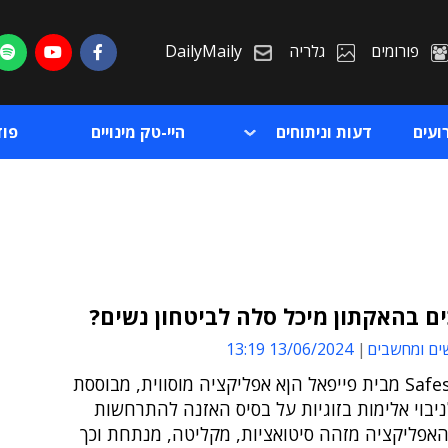
פורומים
גלריה
DailyMaily
ועים
דעות וניתוחים
היי-טק מינויים
פו
ים בהאקתון מיכל סלה לביטחון נשים?
ים ומחשבים
13/06/2024 13:19
ת
מיזם Safeside מבית פייפאל הןא אפליקציה מוסווית, מבוססת
ת
Ge, לניבוי אלימות בזוגיות על בסיס האזנה להתרחשות
האפליקציה מזהה סיטואציות, מקליטה, מנתחת וכך