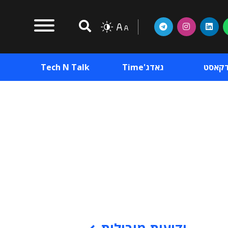
דקאסט
גאדג'Time
Tech N Talk
וכן פרסומי
תוכן פרסומי
וכן פרסומי