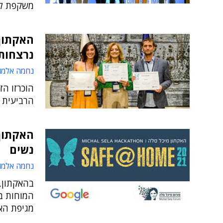
משקפת למ
האקתון 
נרצחות
נחמה אלמו
הוכרזו ה
הרביעית
האקתון 
נשים
נחמה אלמו
בהאקתון, 
המוחות ב
מגיפת האל