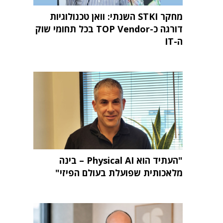
מחקר STKI השנתי: וואן טכנולוגיות
דורגה כ-TOP Vendor בכל תחומי שוק
ה-IT
"העתיד הוא Physical AI – בינה
מלאכותית שפועלת בעולם הפיזי"