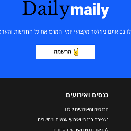
Daily
maily
 גם אתם ניוזלטר מקצועי יומי, המרכז את כל החדשות והעדכוני
הרשמה
כנסים ואירועים
הכנסים והאירועים שלנו
נצפיתם בכנסי ואירועי אנשים ומחשבים
לקראת כנסים ואירועים קרובים