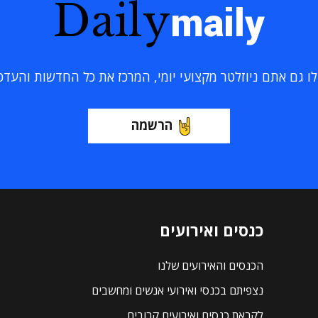
Daily
maily
 גם אתם ניוזלטר מקצועי יומי, המרכז את כל החדשות והעדכוני
הרשמה
כנסים ואירועים
הכנסים והאירועים שלנו
נצפיתם בכנסי ואירועי אנשים ומחשבים
לקראת כנסים ואירועים קרובים