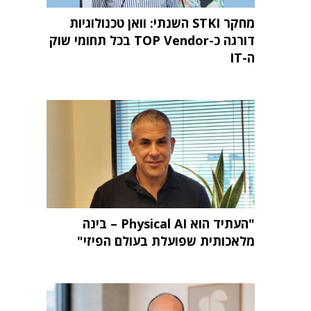
מחקר STKI השנתי: וואן טכנולוגיות
דורגה כ-TOP Vendor בכל תחומי שוק
ה-IT
"העתיד הוא Physical AI – בינה
מלאכותית שפועלת בעולם הפיזי"