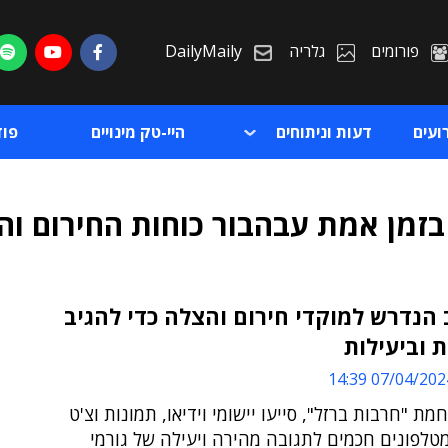
פורומים
גלריה
DailyMaily
ועים
דעות וניתוחים
היי-טק מינויים
פו
 בזמן אמת עבהבור כוחות החירום ו
הנדרש למוקדי חירום והצלה כדי להגיב
 וביעילות
ת
07/04/2024 14:
ת
מת "חרבות ברזל", סייעו יישומי וידיאו, תמונות וצ'ט
טלפונים חכמים לתגובה מהירה ויעילה של גורמי