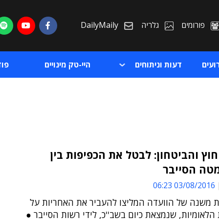
פורומים
גלריה
DailyMaily
ועים
דעות וניתוחים
היי-טק מינויים
פו
וץ והביטחון: לבטל את הכפיפות בין
מטה הסייבר
ת
03/08/2016 06:23
ת
ת משנה של הוועדה המליצו להעביר את האחריות על
לאומיות, שנמצאת כיום בשב''כ, לידי רשות הסייבר ●