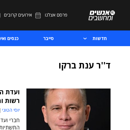
פרסם אצלנו
אירועים קרובים
חדשות
סייבר
כנסים ואיר
ד''ר ענת ברקו
ועדת הח
רשות ו
יוסי הטוני
חברי ועד
התשתיות ה