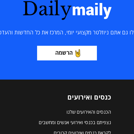
Daily
maily
 גם אתם ניוזלטר מקצועי יומי, המרכז את כל החדשות והעדכוני
הרשמה
כנסים ואירועים
הכנסים והאירועים שלנו
נצפיתם בכנסי ואירועי אנשים ומחשבים
לקראת כנסים ואירועים קרובים