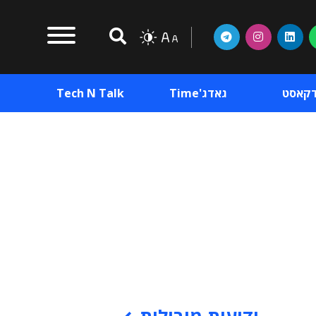
דקאסט
גאדג'Time
Tech N Talk
וכן פרסומי
תוכן פרסומי
וכן פרסומי