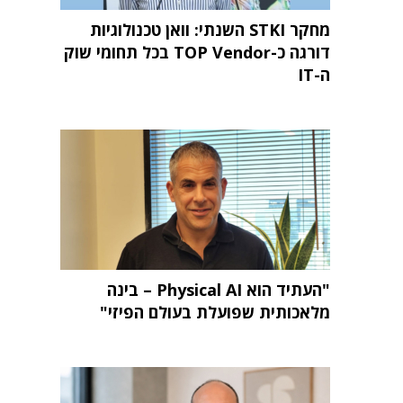
מחקר STKI השנתי: וואן טכנולוגיות
דורגה כ-TOP Vendor בכל תחומי שוק
ה-IT
"העתיד הוא Physical AI – בינה
מלאכותית שפועלת בעולם הפיזי"