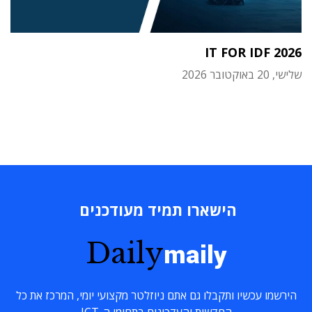
IT FOR IDF 2026
שלישי, 20 באוקטובר 2026
הישארו תמיד מעודכנים
Daily
maily
הירשמו עכשיו ותקבלו גם אתם ניוזלטר מקצועי יומי, המרכז את כל