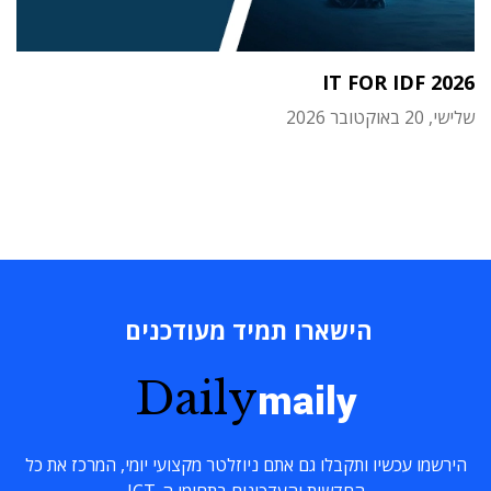
IT FOR IDF 2026
שלישי, 20 באוקטובר 2026
הישארו תמיד מעודכנים
Daily
maily
הירשמו עכשיו ותקבלו גם אתם ניוזלטר מקצועי יומי, המרכז את כל