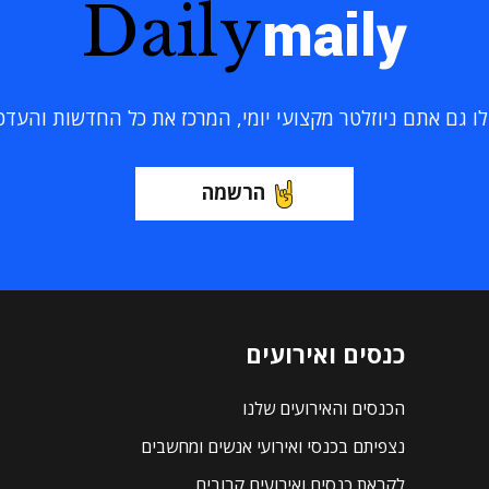
Daily
maily
 גם אתם ניוזלטר מקצועי יומי, המרכז את כל החדשות והעדכוני
הרשמה
כנסים ואירועים
הכנסים והאירועים שלנו
נצפיתם בכנסי ואירועי אנשים ומחשבים
לקראת כנסים ואירועים קרובים