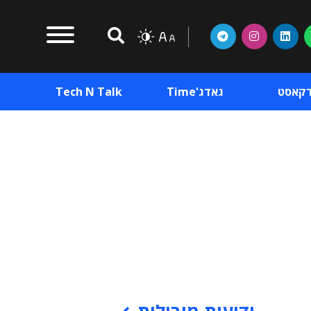
דקאסט
גאדג'Time
Tech N Talk
וכן פרסומי
תוכן פרסומי
וכן פרסומי