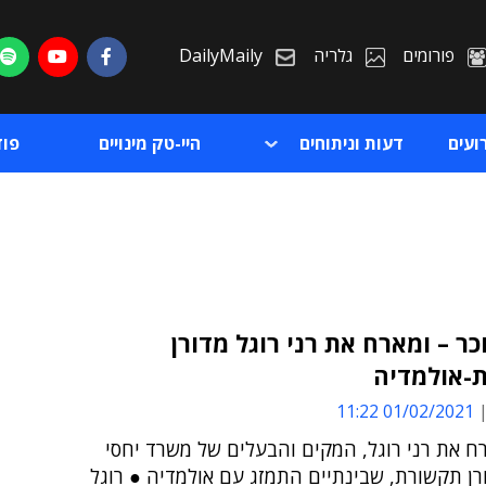
פורומים
גלריה
DailyMaily
ועים
דעות וניתוחים
היי-טק מינויים
פו
כר – ומארח את רני רוגל מדורן
-אולמדיה
ת
01/02/2021 11:22
ת
ח את רני רוגל, המקים והבעלים של משרד יחסי
רן תקשורת, שבינתיים התמזג עם אולמדיה ● רוגל