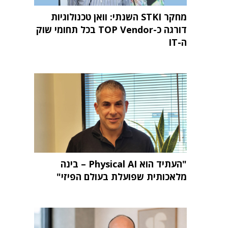
מחקר STKI השנתי: וואן טכנולוגיות
דורגה כ-TOP Vendor בכל תחומי שוק
ה-IT
"העתיד הוא Physical AI – בינה
מלאכותית שפועלת בעולם הפיזי"