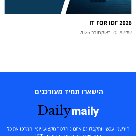
IT FOR IDF 2026
שלישי, 20 באוקטובר 2026
הישארו תמיד מעודכנים
Daily
maily
הירשמו עכשיו ותקבלו גם אתם ניוזלטר מקצועי יומי, המרכז את כל