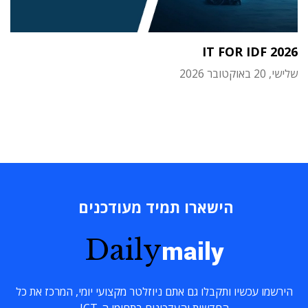
IT FOR IDF 2026
שלישי, 20 באוקטובר 2026
הישארו תמיד מעודכנים
Daily
maily
הירשמו עכשיו ותקבלו גם אתם ניוזלטר מקצועי יומי, המרכז את כל