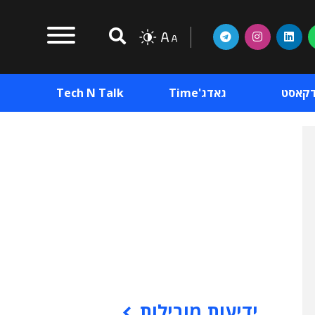
דקאסט
גאדג'Time
Tech N Talk
וכן פרסומי
תוכן פרסומי
וכן פרסומי
ידיעות מובילות