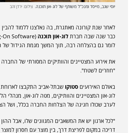
יוסי שגב, מייסד ומנכ"ל משותף של לוג-און תוכנה.
צילום: ירדן זהב
כבר שנה שבה חברת
לוג-און תוכנה
לומר גם בהצלחה רבה, תוך המשך מגמת הגידול של 
את אירוע המצטיינים והוותיקים המסורתי של החברה ה
"חוזרים לשטח".
באולם האירועים
סטוקו
שבתל-אביב התקבצו לארוחת ער
לוג-און המצטיינים והוותיקים, מטה לוג-און, מנהלי הל
לערב שכולו חגיגה של הצלחות החברה בכלל, ושל הצל
"לכל ארגון יש את המשאבים המגוונים שלו, אבל ההון 
דריכה במקום לפריצת דרך, בין מוצר עם חסרון למוצר ע