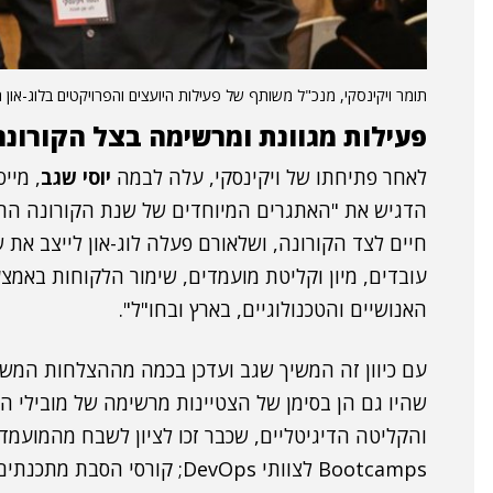
תומר ויקינסקי, מנכ"ל משותף של פעילות היועצים והפרויקטים בלוג-און ת
פעילות מגוונת ומרשימה בצל הקורונה
לאחר פתיחתו של ויקינסקי, עלה לבמה
יוסי שגב
, מיי
הדגיש את "האתגרים המיוחדים של שנת הקורונה הר
חיים לצד הקורונה, ושלאורם פעלה לוג-און לייצב את
עובדים, מיון וקליטת מועמדים, שימור הלקוחות באמצ
האנושיים והטכנולוגיים, בארץ ובחו"ל".
עם כיוון זה המשיך שגב ועדכן בכמה מההצלחות המ
שהיו גם הן בסימן של הצטיינות מרשימה של מובילי הח
והקליטה הדיגיטליים, שכבר זכו לציון לשבח מהמועמד