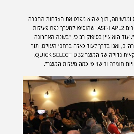
ת ומרשימה, תוך שהוא מפרט את הצלחות החברה
בהן: "שחרור גרסה חדשה למוצר WAVE ורכישת המוצרים APL2 ו-ASF שהוסיפו למערך נפח פעילות
 העולם". עוד הוא ציין בסיפוק רב כי, "בשנה האחרונה
רה"ב, ואנו בדרך לעוד כאלה ברחבי העולם, תוך
הדגשתה של עסקה שבוצעה עבור חברת ביטוח אמריקאית גדולה של המוצר QUICK SELECT DB2,
יות חומרה ורישוי פי כמה מעלות המוצר".