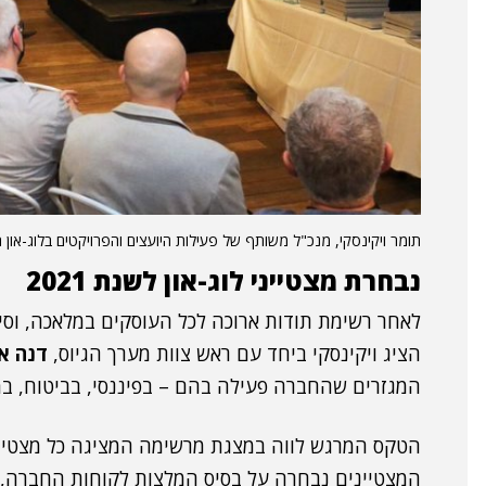
תומר ויקינסקי, מנכ"ל משותף של פעילות היועצים והפרויקטים בלוג-און 
נבחרת מצטייני לוג-און לשנת 2021
לאחר רשימת תודות ארוכה לכל העוסקים במלאכה, וסי
הציג ויקינסקי ביחד עם ראש צוות מערך הגיוס,
דנה א
המגזרים שהחברה פעילה בהם – בפיננסי, בביטוח, במ
הטקס המרגש לווה במצגת מרשימה המציגה כל מצטיין 
המצטיינים נבחרה על בסיס המלצות לקוחות החברה, 