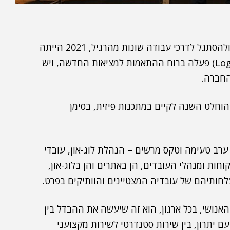
לאחר שנת קורונה מאתגרת, בה נאלצנו ללמוד להבין ולהסתגל לדרכי עבודה שונות מהרגיל, 2021 הייתה
(Log-On Software) פעלה ברוח ההתאמות למציאות החדשה, ויש
החברה.
וחלט השנה לקיים במתכנות פיזית, בסימן
ב טעימה וטקס מרשים – הנהלת לוג-און, עובדי
קוחות ומנהלי העובדים, הן באתרים והן בלוג-און,
חותיהם של עובדיה המצטיינים והוותיקים בפרט.
האנושי, בכל ארגון, הוא זה שיעשה את ההבדל בין
ם יתרון, בין שירות סטנדרטי לשירות מקצועני