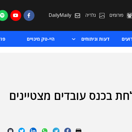
פורומים
גלריה
DailyMaily
ועים
דעות וניתוחים
היי-טק מינויים
פו
חת בכנס עובדים מצטיינים
ת
ת