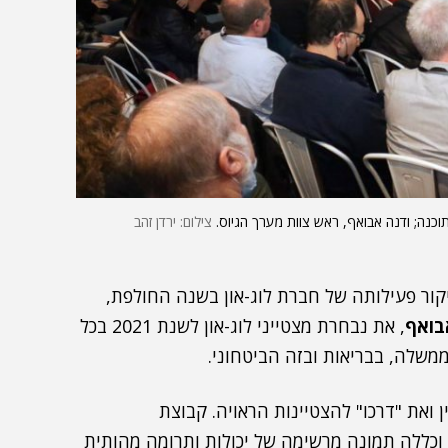
תוכנה; ודנה אבואף, ראש צוות מערך הגיוס.
צילום: ירדן זהב
קור פעילותה של חברת לוג-און בשנה החולפת,
בואף
, את נבחרת מצטייני לוג-און לשנת 2021 בכל
משלה, בבריאות ובזה הביטחוני.
ואת "דרכו" להצטיינות הראויה. קבוצת
וכללה תמונה מרשימה של יכולות ותרומה מהותית