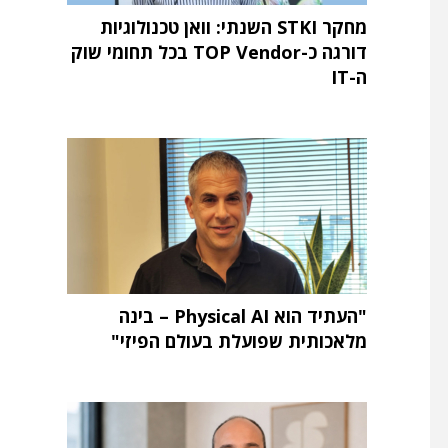
מחקר STKI השנתי: וואן טכנולוגיות
דורגה כ-TOP Vendor בכל תחומי שוק
ה-IT
"העתיד הוא Physical AI – בינה
מלאכותית שפועלת בעולם הפיזי"