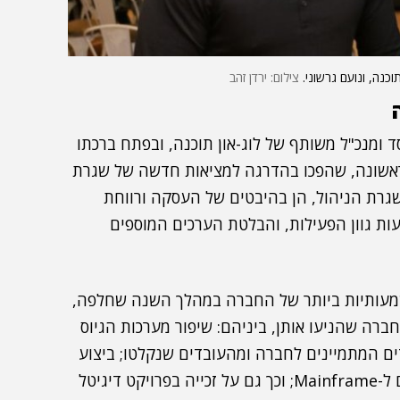
וכנה, ונועם גרשוני.
צילום: ירדן זהב
סד ומנכ"ל משותף של לוג-און תוכנה, ובפתח ברכתו
אשונה, שהפכו בהדרגה למציאות חדשה של שגרת
 שגרת הניהול, הן בהיבטים של העסקה ורווחת
עות גוון הפעילות, והבלטת הערכים המוספים
שמעותיות ביותר של החברה במהלך השנה שחלפה,
ברה שהניעו אותן, ביניהם: שיפור מערכות הגיוס
ים המתמיינים לחברה ומהעובדים שנקלטו; ביצוע
Bootcamps לצוותי DevOps; קורסי הסבת מתכנתים ל-Mainframe; וכך גם על זכייה בפרויקט דיגיטל