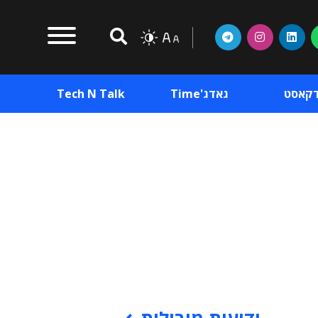
דקאסט
גאדג'Time
Tech N Talk
וכן פרסומי
תוכן פרסומי
וכן פרסומי