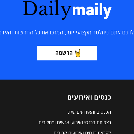
Daily
maily
 גם אתם ניוזלטר מקצועי יומי, המרכז את כל החדשות והעדכוני
הרשמה
כנסים ואירועים
הכנסים והאירועים שלנו
נצפיתם בכנסי ואירועי אנשים ומחשבים
לקראת כנסים ואירועים קרובים