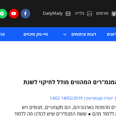
פורומים
גלריה
DailyMaily
ועים
דעות וניתוחים
היי-טק מינויים
פו
נמ"רים המהווים מודל לחיקוי לשנת
ת
| יהודה קונפורטס
14/02/2019 14:02
ת
ם מהפכות בארגוניהם, הם מקצועיים, מנוסים ויש
ללמוד מהם ● ששת המנמ"רים שיש לכולנו מה ללמוד