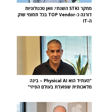
מחקר STKI השנתי: וואן טכנולוגיות
דורגה כ-TOP Vendor בכל תחומי שוק
ה-IT
"העתיד הוא Physical AI – בינה
מלאכותית שפועלת בעולם הפיזי"