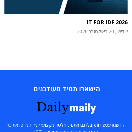
IT FOR IDF 2026
שלישי, 20 באוקטובר 2026
הישארו תמיד מעודכנים
Daily
maily
הירשמו עכשיו ותקבלו גם אתם ניוזלטר מקצועי יומי, המרכז את כל