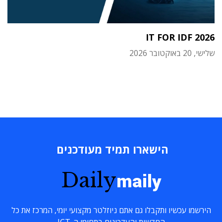
IT FOR IDF 2026
שלישי, 20 באוקטובר 2026
הישארו תמיד מעודכנים
Daily
maily
הירשמו עכשיו ותקבלו גם אתם ניוזלטר מקצועי יומי, המרכז את כל