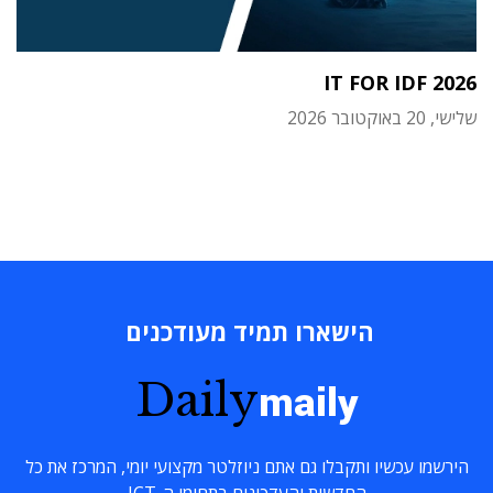
IT FOR IDF 2026
שלישי, 20 באוקטובר 2026
הישארו תמיד מעודכנים
Daily
maily
הירשמו עכשיו ותקבלו גם אתם ניוזלטר מקצועי יומי, המרכז את כל