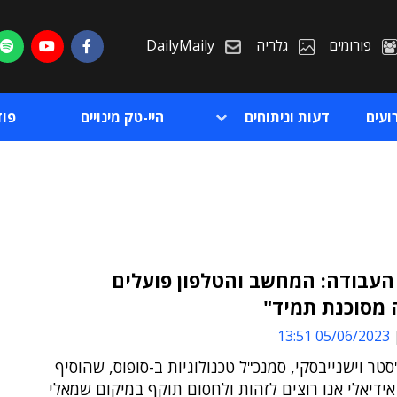
פורומים
גלריה
DailyMaily
ועים
דעות וניתוחים
היי-טק מינויים
פו
העבודה: המחשב והטלפון פועלים
 מסוכנת תמיד"
ת
05/06/2023 13:51
ת
סטר וישנייבסקי, סמנכ"ל טכנולוגיות ב-סופוס, שהוסיף
 אידיאלי אנו רוצים לזהות ולחסום תוקף במיקום שמאלי