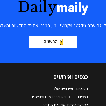
Daily
maily
 גם אתם ניוזלטר מקצועי יומי, המרכז את כל החדשות והעדכוני
הרשמה
כנסים ואירועים
הכנסים והאירועים שלנו
נצפיתם בכנסי ואירועי אנשים ומחשבים
לקראת כנסים ואירועים קרובים