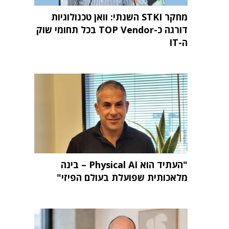
מחקר STKI השנתי: וואן טכנולוגיות
דורגה כ-TOP Vendor בכל תחומי שוק
ה-IT
"העתיד הוא Physical AI – בינה
מלאכותית שפועלת בעולם הפיזי"