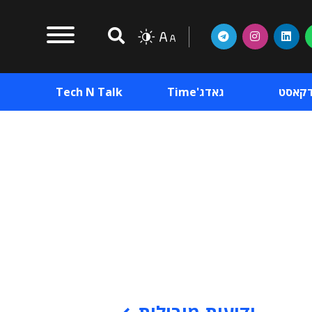
דקאסט
גאדג'Time
Tech N Talk
וכן פרסומי
תוכן פרסומי
וכן פרסומי