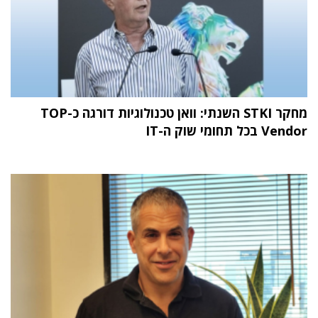
מחקר STKI השנתי: וואן טכנולוגיות דורגה כ-TOP
Vendor בכל תחומי שוק ה-IT