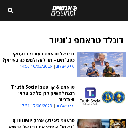
דונלד טראמפ ג'וניור
בניו של טראמפ מעורבים בעסקי
כטב"מים – מה לזה ולמערכה באיראן?
גלי פיאלקוב
10/03/2026 14:56
טראמפ & קריפטו: Truth Social
רוצה להשיק קרן סל לביטקוין
ואת'ריום
גלי פיאלקוב
17/06/2025 17:51
טראמפ לא ידע: ארנק TRUMP$
"רשמי" הפתיע את בניו של הנשיא