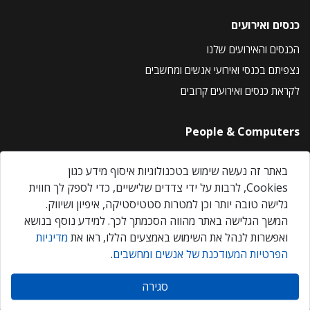
כנסים ואירועים
הכנסים והאירועים שלנו
נצפיתם בכנסי ואירועי אנשים ומחשבים
לקראת כנסים ואירועים קרובים
People & Computers
About Us
באתר זה נעשה שימוש בטכנולוגיות איסוף מידע כגון
Privacy Policy
Cookies, לרבות על ידי צדדים שלישיים, כדי לספק לך חווית
Contact Us
גלישה טובה יותר וכן למטרות סטטיסטיקה, איפיון ושיווק.
Our Events
המשך הגלישה באתר מהווה הסכמתך לכך. למידע נוסף בנושא
ואפשרות לנהל את השימוש באמצעים הללו, ראו את
מדיניות
הפרטיות המעודכנת של אנשים ומחשבים
.
אנשים ומחשבים © 2026 – כל הזכויות שמורות
סגירה
Created by