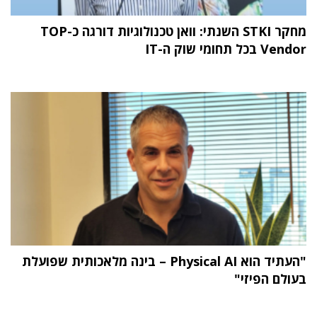
מחקר STKI השנתי: וואן טכנולוגיות דורגה כ-TOP
Vendor בכל תחומי שוק ה-IT
"העתיד הוא Physical AI – בינה מלאכותית שפועלת
בעולם הפיזי"