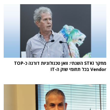
מחקר STKI השנתי: וואן טכנולוגיות דורגה כ-TOP
Vendor בכל תחומי שוק ה-IT