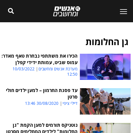
גן החלומות
הכירו את משתתפי נבחרת טאף מאדר:
עמוס שביט, עמותת ידידי קפלן
מערכת אנשים ומחשבים
10/03/2022
12:50
עד פסגת החרמון – למען ילדים חולי
סרטן
דיילי ציפי
30/08/2020 13:46
נוטניקס תורמים למען הקמת "גן
החלומות" לילדים המחלימים מסרטן