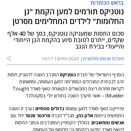
בראש הכותרות
נוטניקס תורמים למען הקמת "גן
החלומות" לילדים המחלימים מסרטן
סכום החסות שמעניקה נוטניקס, בסך של 40 אלף
שקלים, ייתרם לטובת סיוע בהקמת הגן הייחודי
והייעודי בבירת הנגב
מערכת אנשים ומחשבים
10/03/2020 10:17
הסניף הישראלי של חברת
נוטניקס
התנדב השנה להעניק חסות
זהב לנבחרת המנהלים המתרימה למען העמותה, ומתאמנת
לקראת תחרות ריצת המכשולים הקשוחה
טאף מאדר (
Tough
Mudder) – אשר תיערך השנה בחודש יולי בסקוטלנד.
פרוייקט
טאף מאדר
למען עמותת
גדולים מהחיים
נערך זו השנה
החמישית ביוזמת
אלון כהן
, מנכ"ל חברת
פרינטר סנטר
יחד עם
אנשים ומחשבים
. במהלך הקמפיין המתנדבים ונותני החסות
לטאף מאדר יסייעו בהקמת גני חלומות של העמותה.