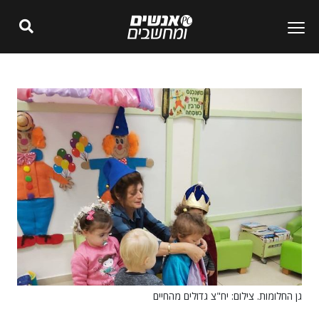
גן החלומות. צילום: יח"צ גדולים מהחיים