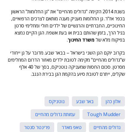
בשנת 2014 הקימה "גדולים מהחיים" את "גן החלומות" הראשון
בכפר אז"ר. גן החלומות מעניק מענה מותאם לצרכים הרפואיים,
החינוכיים, החברתיים והרגשיים של ילדים חולי ומחלימי סרטן
בגיל הרך, בזמן שהותם בבית או בעת אשפוז. הגן הקיים נמצא
בפיקוח מלא של
משרד החינוך
.
בקרוב יוקם הגן השני בישראל – בבאר שבע. מדובר על גן ייחודי
ש"גדולים מהחיים" מקימה לטובת ילדים מאזור הדרום המחלימים
מסרטן. סכום החסות שמעניקה נוטניקס, בסך של 40 אלף
שקלים, ייתרם לטובת סיוע בהקמת הגן בבירת הנגב.
אלון כהן
באר שבע
נוטניקס
Tough Mudder
עמותת גדולים מהחיים
גדולים מהחיים
טאפ מאדר
פרינטר סנטר