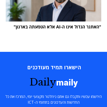
"האתגר הגדול אינו ה-AI אלא הטמעתה בארגון"
הישארו תמיד מעודכנים
Daily
maily
הירשמו עכשיו ותקבלו גם אתם ניוזלטר מקצועי יומי, המרכז את כל
החדשות והעדכונים בתחומי ה-ICT