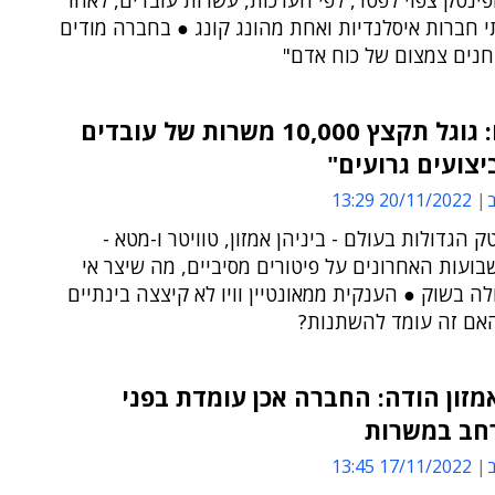
הפינטק צפוי לפטר, לפי הערכות, עשרות עובדים, לאחר
 חברות איסלנדיות ואחת מהונג קונג ● בחברה מודים
חנים צמצום של כוח אדם"
דיווחים: גוגל תקצץ 10,000 משרות של עובדים
יצועים גרועים"
ב
20/11/2022 13:29
 הגדולות בעולם - ביניהן אמזון, טוויטר ו-מטא -
בועות האחרונים על פיטורים מסיביים, מה שיצר אי
לה בשוק ● הענקית ממאונטיין וויו לא קיצצה בינתיים
האם זה עומד להשתנות?
מזון הודה: החברה אכן עומדת בפני
רחב במשרות
ב
17/11/2022 13:45