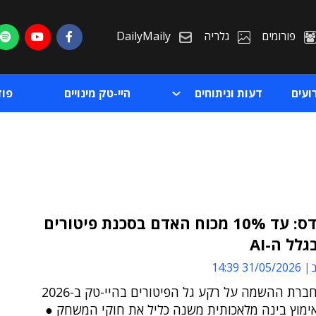
פורומים
גלריה
DailyMaily
ועים
דעות וניתוחים
היי-טק מינויים
פו
גוטפרנדס: עד 10% מכוח האדם בסכנת פיטורים
לל ה-AI
ת
ב
31/05/2026 14:39
ת
דו"ח של חברת ההשמה על רקע גל הפיטורים בהיי-טק ב-2026
אימוץ בינה מלאכותית משנה כליל את חוקי המשחק ●