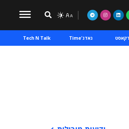
דקאסט
גאדג'Time
Tech N Talk
וכן פרסומי
תוכן פרסומי
וכן פרסומי