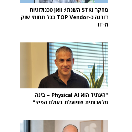
מחקר STKI השנתי: וואן טכנולוגיות
דורגה כ-TOP Vendor בכל תחומי שוק
ה-IT
"העתיד הוא Physical AI – בינה
מלאכותית שפועלת בעולם הפיזי"