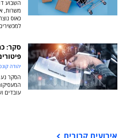
משרות, א
כאוס נוצר
למכשירים 
סקר: כ
פיטורים
יהודה קונפ
עובדים וש
אירועים קרובים