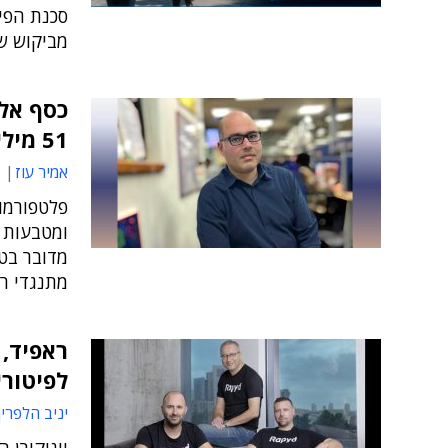
מביקוש ש
51 מיליארד דולר
אמיר עוז
6
ומטבעות 
מדובר בטר
מתנגדי רי
ראפיד,
לפיטורי
יניב הלפרין