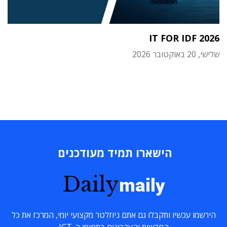
IT FOR IDF 2026
שלישי, 20 באוקטובר 2026
הישארו תמיד מעודכנים
Daily
maily
הירשמו עכשיו ותקבלו גם אתם ניוזלטר מקצועי יומי, המרכז את כל