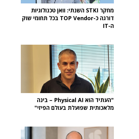
מחקר STKI השנתי: וואן טכנולוגיות
דורגה כ-TOP Vendor בכל תחומי שוק
ה-IT
"העתיד הוא Physical AI – בינה
מלאכותית שפועלת בעולם הפיזי"