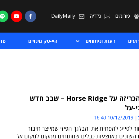
פורומים
גלריה
DailyMaily
ועים
דעות וניתוחים
היי-טק מינויים
פו
אינטל הכריזה על Horse Ridge – שבב חדש
-על
ת
10/12/2019 16:40
ת
 לסייע להפחית את 'הבלגן' הפיזי שמייצר חיבור
 השונים באמצעות כבלים שמתוחים ממקום למקום אל