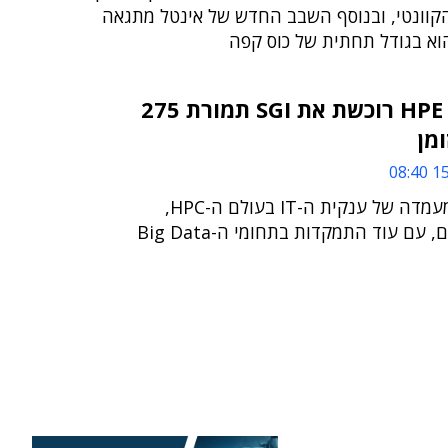
וונטי, ובנוסף השבב החדש של אינטל מתגאה
וא בגודל תחתית של כוס קפה
עוד אייקון נפל: HPE רוכשת את SGI תמורת 275
ומן
15/
הרכישה תבסס את מעמדה של ענקית ה-IT בעולם ה-HPC,
מחשוב עתיר ביצועים, עם עוד התמקדות בתחומי ה-Big Data