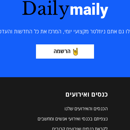
Daily
maily
 גם אתם ניוזלטר מקצועי יומי, המרכז את כל החדשות והעדכוני
הרשמה
כנסים ואירועים
הכנסים והאירועים שלנו
נצפיתם בכנסי ואירועי אנשים ומחשבים
לקראת כנסים ואירועים קרובים