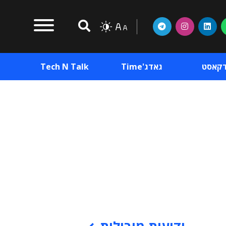
דקאסט
גאדג'Time
Tech N Talk
וכן פרסומי
תוכן פרסומי
וכן פרסומי