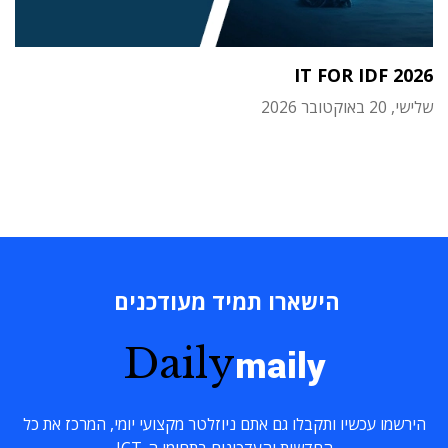
IT FOR IDF 2026
שלישי, 20 באוקטובר 2026
הישארו תמיד מעודכנים
Daily
maily
הירשמו עכשיו ותקבלו גם אתם ניוזלטר מקצועי יומי, המרכז את כל