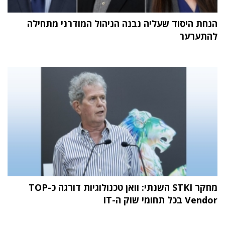
הנחת היסוד שעליה נבנה הניהול המודרני מתחילה
להתערער
מחקר STKI השנתי: וואן טכנולוגיות דורגה כ-TOP
Vendor בכל תחומי שוק ה-IT