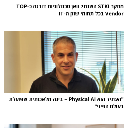
מחקר STKI השנתי: וואן טכנולוגיות דורגה כ-TOP
Vendor בכל תחומי שוק ה-IT
"העתיד הוא Physical AI – בינה מלאכותית שפועלת
בעולם הפיזי"