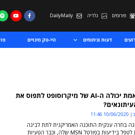
פורומים
גלריה
DailyMaily
ועים
דעות וניתוחים
היי-טק מינויים
פו
האם באמת יכולה ה-AI של מיקרוסופט לתפוס את
עיתונאים?
ת
ב
10/06/2020 11:46
ת
נה בחרה ענקית התוכנה האמריקנית לתת לבינה
מלאכותית לטפל בידיעות בפורטל MSN שלה, וכבר הטעיות