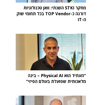
מחקר STKI השנתי: וואן טכנולוגיות
דורגה כ-TOP Vendor בכל תחומי שוק
ה-IT
"העתיד הוא Physical AI – בינה
מלאכותית שפועלת בעולם הפיזי"