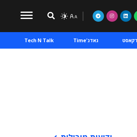
דקאסט
גאדג'Time
Tech N Talk
וכן פרסומי
תוכן פרסומי
וכן פרסומי