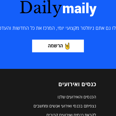
Daily
maily
 גם אתם ניוזלטר מקצועי יומי, המרכז את כל החדשות והעדכוני
הרשמה
כנסים ואירועים
הכנסים והאירועים שלנו
נצפיתם בכנסי ואירועי אנשים ומחשבים
לקראת כנסים ואירועים קרובים