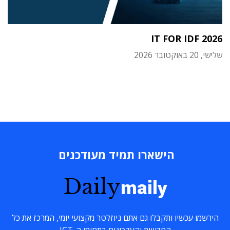
IT FOR IDF 2026
שלישי, 20 באוקטובר 2026
הישארו תמיד מעודכנים
Daily
maily
הירשמו עכשיו ותקבלו גם אתם ניוזלטר מקצועי יומי, המרכז את כל